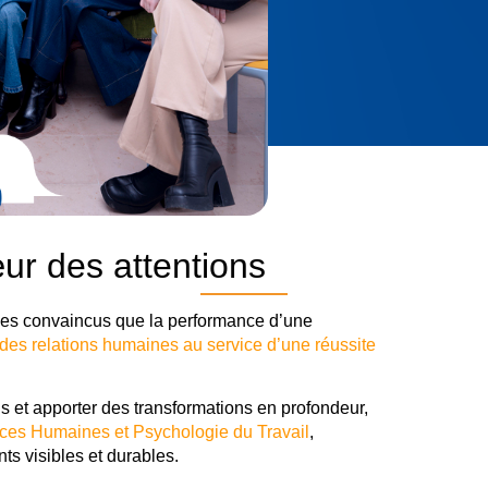
œur des
attentions
es convaincus que la performance d’une
 des relations humaines au service d’une réussite
 et apporter des transformations en profondeur,
ces Humaines et Psychologie du Travail
,
s visibles et durables.