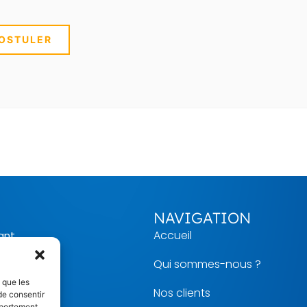
OSTULER
NAVIGATION
Accueil
iant
Qui sommes-nous ?
s que les
oix d’Auyot
Nos clients
de consentir
mportement