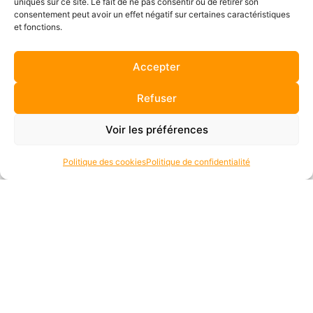
uniques sur ce site. Le fait de ne pas consentir ou de retirer son
consentement peut avoir un effet négatif sur certaines caractéristiques
et fonctions.
RECRUTEMENT STRUCTURANT DANS UNE ENTREPRISE
Accepter
MULTI-ACTIVITÉS DU BTP
Refuser
Voir les préférences
Politique des cookies
Politique de confidentialité
ACCOMPAGNEMENT STRATÉGIQUE DES MANAGERS DANS
UNE ENTREPRISE EN CROISSANCE
ADRESSES